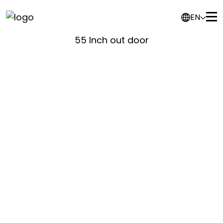
49INCH OUTDOOR INSIDE STATION
EN
55 Inch out door