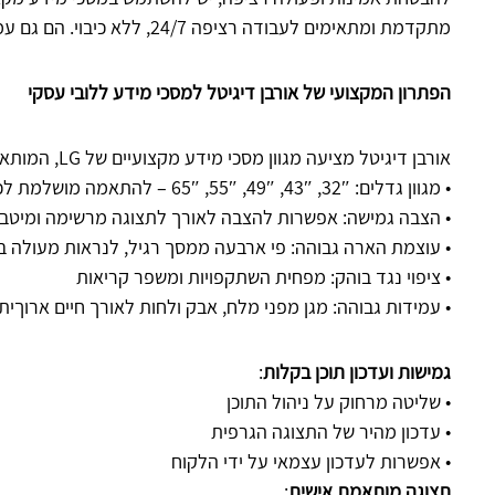
מתקדמת ומתאימים לעבודה רציפה 24/7, ללא כיבוי. הם גם עמידים יותר בפני בלאי ומספקים איכות תמונה עקבית לאורך זמן.
הפתרון המקצועי של אורבן דיגיטל למסכי מידע ללובי עסקי
אורבן דיגיטל מציעה מגוון מסכי מידע מקצועיים של LG, המותאמים במיוחד לסביבה עסקית תובענית. בין היתרונות:
• מגוון גדלים: 32″, 43″, 49″, 55″, 65″ – להתאמה מושלמת לכל חלל
• הצבה גמישה: אפשרות להצבה לאורך לתצוגה מרשימה ומיטב
• עוצמת הארה גבוהה: פי ארבעה ממסך רגיל, לנראות מעולה ב
• ציפוי נגד בוהק: מפחית השתקפויות ומשפר קריאות
• עמידות גבוהה: מגן מפני מלח, אבק ולחות לאורך חיים ארוךית
גמישות ועדכון תוכן בקלות
:
• שליטה מרחוק על ניהול התוכן
• עדכון מהיר של התצוגה הגרפית
• אפשרות לעדכון עצמאי על ידי הלקוח
תצוגה מותאמת אישית
: