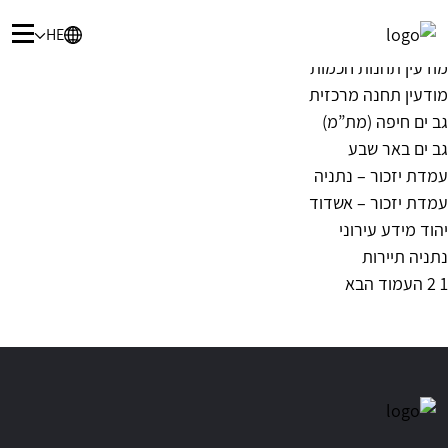
פרויקט כרמלית חיפה – מסכי מידע תחבורתי לנוסעי הכרמלית
HE
תחנת רכבת בנייני האומה
מודעין תחנות חכמות
מודעין תחנה מרכזית
גב ים חיפה (מת”מ)
גב ים באר שבע
עמדת יזכור – נתניה
עמדת יזכור – אשדוד
יהוד מידע עירוני
נתניה תיירות
Post
1
2
העמוד הבא
paginatio