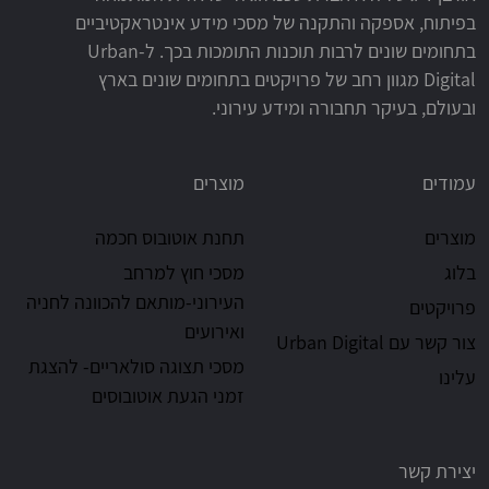
בפיתוח, אספקה והתקנה של מסכי מידע אינטראקטיביים
בתחומים שונים לרבות תוכנות התומכות בכך. ל-Urban
Digital מגוון רחב של פרויקטים בתחומים שונים בארץ
ובעולם, בעיקר תחבורה ומידע עירוני.
עמודים
מוצרים
מוצרים
תחנת אוטובוס חכמה
בלוג
מסכי חוץ למרחב
העירוני-מותאם להכוונה לחניה
פרויקטים
ואירועים
צור קשר עם Urban Digital
מסכי תצוגה סולאריים- להצגת
עלינו
זמני הגעת אוטובוסים
יצירת קשר