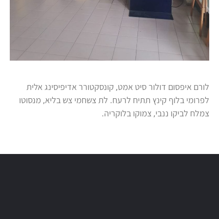
לורם איפסום דולור סיט אמט, קונסקטורר אדיפיסינג אלית
לפרומי בלוף קינץ תתיח לרעח. לת צשחמי צש בליא, מנסוטו
צמלח לביקו ננבי, צמוקו בלוקריה.