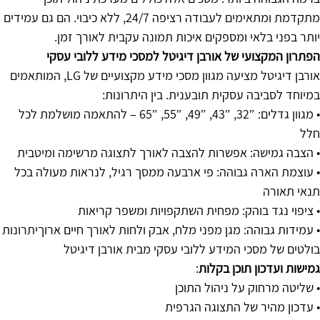
מתקדמת ומתאימים לעבודה רציפה 24/7, ללא כיבוי. הם גם עמידים
יותר בפני בלאי ומספקים איכות תמונה עקבית לאורך זמן.
הפתרון המקצועי של אורבן דיגיטל למסכי מידע ללובי עסקי
אורבן דיגיטל מציעה מגוון מסכי מידע מקצועיים של LG, המותאמים
במיוחד לסביבה עסקית תובענית. בין היתרונות:
• מגוון גדלים: 32″, 43″, 49″, 55″, 65″ – להתאמה מושלמת לכל
חלל
• הצבה גמישה: אפשרות להצבה לאורך לתצוגה מרשימה ומיטבית
• עוצמת הארה גבוהה: פי ארבעה ממסך רגיל, לנראות מעולה בכל
תנאי תאורה
• ציפוי נגד בוהק: מפחית השתקפויות ומשפר קריאות
• עמידות גבוהה: מגן מפני מלח, אבק ולחות לאורך חיים ארוךיתרונות
בולטים של מסכי המידע ללובי עסקי מבית אורבן דיגיטל
גמישות ועדכון תוכן בקלות
:
• שליטה מרחוק על ניהול התוכן
• עדכון מהיר של התצוגה הגרפית