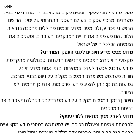
מסכי מידע ללובי עסקי: פתרונות דיגיטליים מתקדמים מאורבן דיגיטל
HE
מסכי מידע ללובי עסקי תופסים מקום מרכזי בנוף המודרני של בנייני
משרדים ומרכזי עסקים. בעולם העסקי התחרותי של ימינו, הרושם
הראשוני מכריע, ולכן מסכי מידע חכמים מחוללים מהפכה בנראות
הלובי. הם מעצימים את חוויית המבקרים והעובדים, ומשקפים את
הצמיחה הכלכלית של ישראל
.
מדוע מסכי מידע חיוניים ללובי העסקי המודרני?
מקצועיות ויוקרה: המסכים מדגישים חדשנות וטכנולוגיה מתקדמת.
מידע עדכני: אפשר לעדכן במהירות ובזמן אמת מידע חיוני.
חוויית משתמש משופרת: המסכים מקלים על ניווט בבניין מורכב.
גמישות בתוכן: ניתן להציג מידע, פרסומות, או תוכן תדמיתי לפי
הצורך.
חיסכון בזמן: המסכים מקלים על העומס בדלפק הקבלה ומשפרים את
זרימת המבקרים.
מדוע לא כל מסך מתאים ללובי עסקי?
להבטחת אמינות ופעולה רציפה, יש להשתמש במסכי מידע מקצועיים
ברמה הגבוהה ביותר. מסכים אלה כוללים מערכת ניהול תוכן